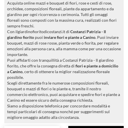
Acquista online mazzi e bouquet di fiori, rose e cesti di rose,
orchidee, composizioni floreali, piante da appartamento e da
giardino per ogni ricorrenza o cerimonia. Tutti gli omaggi
floreali sono composti con la massima cura, realizzati con fiori
sempre freschi.
Con ilgiardinofioritodicostanzi.it di
Costanzi Patrizia - Il
giardino fiorito
puoi
inviare fiori e piante a Canino
. Puoi inviare
bouquet, mazzi di rose rosse, pianta verde o fiorita, per regalare
emozioni alla persona cara, alla mamma come per una occasione
importante.
Puoi affidarti con tranquillità a Costanzi Patrizia - Il giardino
fiorito, che offre la consegna diretta di
fiori e piante a domicilio
a Canino
, certo di ottenere la miglior realizzazione floreale
possibile.
Scegli direttamente fra le numerose composizioni floreali,
bouquet o mazzi di fiori o le piante e, tramite il nostro
commercio elettronico, puoi acquistare e spedire fiori e piante a
Canino ed essere sicuro della consegna richiesta.
Siamo a disposizione telefonica per concordare modalità e
tempi particolari di consegna nonché per suggerimenti sul
migliore omaggio adatto alla circostanza.