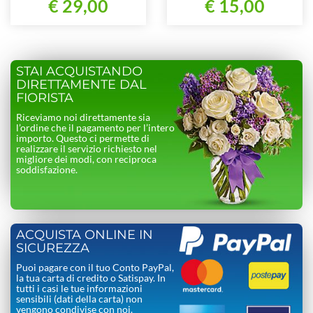
€ 29,00
€ 15,00
STAI ACQUISTANDO
DIRETTAMENTE DAL
FIORISTA
Riceviamo noi direttamente sia
l’ordine che il pagamento per l’intero
importo. Questo ci permette di
realizzare il servizio richiesto nel
migliore dei modi, con reciproca
soddisfazione.
ACQUISTA ONLINE IN
SICUREZZA
Puoi pagare con il tuo Conto PayPal,
la tua carta di credito o Satispay. In
tutti i casi le tue informazioni
sensibili (dati della carta) non
vengono condivise con noi.