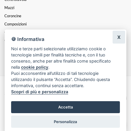
Mazzi
Coroncine
Composizioni
Cesti
X
🍪 Informativa
Cuori
Noi e terze parti selezionate utilizziamo cookie o
Funebre
tecnologie simili per finalità tecniche e, con il tuo
Festa Della Donna
consenso, anche per altre finalità come specificato
nella
cookie policy
.
Puoi acconsentire all’utilizzo di tali tecnologie
utilizzando il pulsante “Accetta”. Chiudendo questa
informativa, continui senza accettare.
Made with
by
Infoser.it
-
Realizzazione Siti ecommerce per Fioristi
- ©
Scopri di più e personalizza
2026
Privacy Policy
Cookie Policy
Termini e Condizioni
Accetta
Personalizza