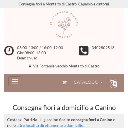
Consegna fiori a Montalto di Castro, Capalbio e dintorni.
08:00-13:00 / 16:00-19:00
3402802518
Gio: 08:00-13:00
Dom: chiuso
Via Fontanile vecchio Montalto di Castro
CATALOGO
Consegna fiori a domicilio a Canino
Costanzi Patrizia - Il giardino fiorito
consegna fiori a Canino
e
nelle
altre località direttamente a domicilio
.