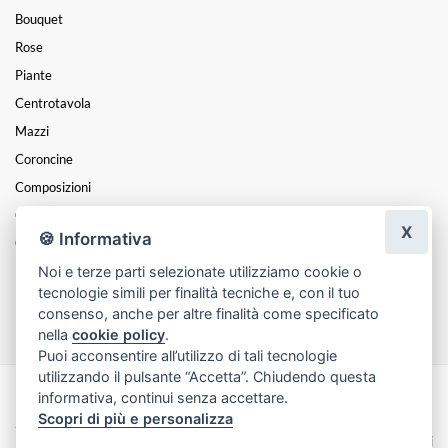
Bouquet
Rose
Piante
Centrotavola
Mazzi
Coroncine
Composizioni
Cesti
X
🍪 Informativa
Cuori
Noi e terze parti selezionate utilizziamo cookie o
Funebre
tecnologie simili per finalità tecniche e, con il tuo
Festa Della Donna
consenso, anche per altre finalità come specificato
nella
cookie policy
.
Puoi acconsentire all’utilizzo di tali tecnologie
utilizzando il pulsante “Accetta”. Chiudendo questa
informativa, continui senza accettare.
Made with
by
Infoser.it
-
Realizzazione Siti ecommerce per Fioristi
- ©
Scopri di più e personalizza
2026
Privacy Policy
Cookie Policy
Termini e Condizioni