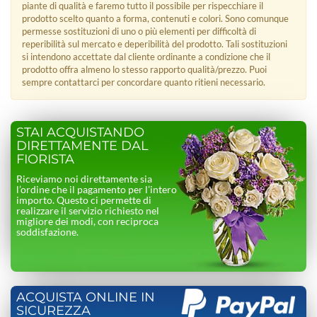
piante di qualità e faremo tutto il possibile per rispecchiare il
prodotto scelto quanto a forma, contenuti e colori. Sono comunque
permesse sostituzioni di uno o più elementi per difficoltà di
reperibilità sul mercato e deperibilità del prodotto. Tali sostituzioni
si intendono accettate dal cliente ordinante a condizione che il
prodotto offra almeno lo stesso rapporto qualità/prezzo. Puoi
sempre contattarci per concordare quanto ritieni necessario.
STAI ACQUISTANDO
DIRETTAMENTE DAL
FIORISTA
Riceviamo noi direttamente sia
l’ordine che il pagamento per l’intero
importo. Questo ci permette di
realizzare il servizio richiesto nel
migliore dei modi, con reciproca
soddisfazione.
ACQUISTA ONLINE IN
SICUREZZA