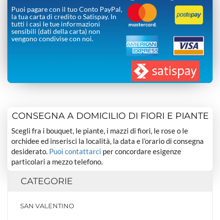
Puoi pagare con il tuo Conto PayPal,
la tua carta di credito o Satispay. In
tutti i casi le tue informazioni
sensibili (dati della carta) non
vengono condivise con noi.
CONSEGNA A DOMICILIO DI FIORI E PIANTE
Scegli fra i bouquet, le piante, i mazzi di fiori, le rose o le
orchidee ed inserisci la località, la data e l’orario di consegna
desiderato.
Puoi contattarci
per concordare esigenze
particolari a mezzo telefono.
CATEGORIE
SAN VALENTINO