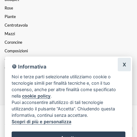
Rose
Piante
Centrotavola
Mazzi
Coroncine
Composizioni
Cesti
X
🍪 Informativa
Cuori
Noi e terze parti selezionate utilizziamo cookie o
Funebre
tecnologie simili per finalità tecniche e, con il tuo
Festa Della Donna
consenso, anche per altre finalità come specificato
nella
cookie policy
.
Puoi acconsentire all’utilizzo di tali tecnologie
utilizzando il pulsante “Accetta”. Chiudendo questa
informativa, continui senza accettare.
Made with
by
Infoser.it
-
Realizzazione Siti ecommerce per Fioristi
- ©
Scopri di più e personalizza
2026
Privacy Policy
Cookie Policy
Termini e Condizioni