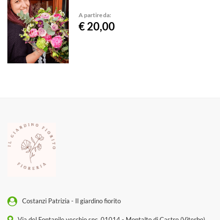
A partire da:
€ 20,00
Costanzi Patrizia - Il giardino fiorito
Via del Fontanile vecchio snc, 01014 - Montalto di Castro (Viterbo)