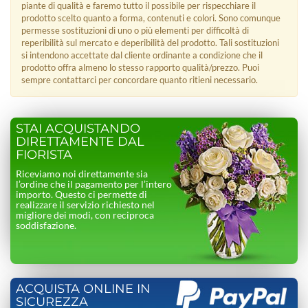
piante di qualità e faremo tutto il possibile per rispecchiare il
prodotto scelto quanto a forma, contenuti e colori. Sono comunque
permesse sostituzioni di uno o più elementi per difficoltà di
reperibilità sul mercato e deperibilità del prodotto. Tali sostituzioni
si intendono accettate dal cliente ordinante a condizione che il
prodotto offra almeno lo stesso rapporto qualità/prezzo. Puoi
sempre contattarci per concordare quanto ritieni necessario.
STAI ACQUISTANDO
DIRETTAMENTE DAL
FIORISTA
Riceviamo noi direttamente sia
l’ordine che il pagamento per l’intero
importo. Questo ci permette di
realizzare il servizio richiesto nel
migliore dei modi, con reciproca
soddisfazione.
ACQUISTA ONLINE IN
SICUREZZA