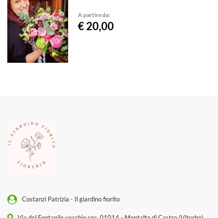
A partire da:
€ 20,00
Costanzi Patrizia - Il giardino fiorito
Via del Fontanile vecchio snc, 01014 - Montalto di Castro (Viterbo)