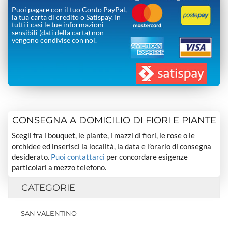
Puoi pagare con il tuo Conto PayPal,
la tua carta di credito o Satispay. In
tutti i casi le tue informazioni
sensibili (dati della carta) non
vengono condivise con noi.
CONSEGNA A DOMICILIO DI FIORI E PIANTE
Scegli fra i bouquet, le piante, i mazzi di fiori, le rose o le
orchidee ed inserisci la località, la data e l’orario di consegna
desiderato.
Puoi contattarci
per concordare esigenze
particolari a mezzo telefono.
CATEGORIE
SAN VALENTINO