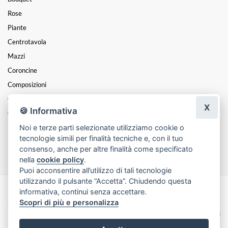
Rose
Piante
Centrotavola
Mazzi
Coroncine
Composizioni
Cesti
X
🍪 Informativa
Cuori
Noi e terze parti selezionate utilizziamo cookie o
Funebre
tecnologie simili per finalità tecniche e, con il tuo
Festa Della Donna
consenso, anche per altre finalità come specificato
nella
cookie policy
.
Puoi acconsentire all’utilizzo di tali tecnologie
utilizzando il pulsante “Accetta”. Chiudendo questa
informativa, continui senza accettare.
Made with
by
Infoser.it
-
Realizzazione Siti ecommerce per Fioristi
- ©
Scopri di più e personalizza
2026
Privacy Policy
Cookie Policy
Termini e Condizioni