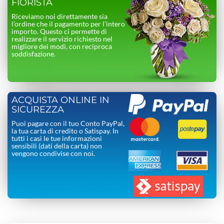
FIORISTA
Riceviamo noi direttamente sia
l’ordine che il pagamento per l’intero
importo. Questo ci permette di
realizzare il servizio richiesto nel
migliore dei modi, con reciproca
soddisfazione.
ACQUISTA ONLINE IN
SICUREZZA
Puoi pagare con il tuo Conto PayPal,
la tua carta di credito o Satispay. In
tutti i casi le tue informazioni
sensibili (dati della carta) non
vengono condivise con noi.